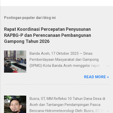
P
o
s
t
Postingan populer dari blog ini
i
n
Rapat Koordinasi Percepatan Penyusunan
g
RAPBG-P dan Perencanaan Pembangunan
K
o
Gampong Tahun 2026
m
e
Banda Aceh, 17 Oktober 2025 — Dinas
n
t
Pemberdayaan Masyarakat dan Gampong
a
(DPMG) Kota Banda Aceh menggelar rapat
r
koordinasi bersama para camat, Tenaga Ahli
READ MORE »
Pemberdayaan Masyarakat (TAPM), dan para
pendamping desa dari seluruh kecamatan di
Aula Kantor DPMG Kota Banda Aceh, Jumat
(17/10/2025). Pertemuan ini membahas
Busra, ST, MM Refleksi 10 Tahun Dana Desa di
langkah-langkah percepatan penyusunan
Aceh dan Tantangan Pendampingan Pasca
RAPBG-P serta perencanaan pembangunan
Bencana Hidrometeorologi Oleh: Busra, ST, MM