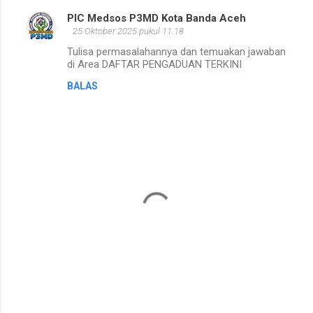
PIC Medsos P3MD Kota Banda Aceh
K
25 Oktober 2025 pukul 11.18
o
Tulisa permasalahannya dan temuakan jawaban
m
di Area DAFTAR PENGADUAN TERKINI
e
BALAS
n
t
a
r