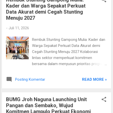
yang berlangsung pada Jumat, 17 Juli 2026
Kader dan Warga Sepakat Perkuat
di Aula Kantor Keuchik Batoh, Kecamatan
Data Akurat demi Cegah Stunting
Kuta Alam, Kota Banda Aceh. Rakor yang
Menuju 2027
diikuti oleh seluruh unsur Tenaga Ahli
Pemberdayaan Masyarakat (TAPM),
-
Juli 11, 2026
Pendamping Desa (PD), dan Pendamping
Lokal Desa (PLD) ini menjadi forum penting
Rembuk Stunting Gampong Mulia: Kader dan
untuk memperkuat kualitas administrasi
Warga Sepakat Perkuat Data Akurat demi
pendampingan sekaligus menyamakan
Cegah Stunting Menuju 2027 Kolaborasi
persepsi terhadap berbagai mekanisme
lintas sektor memperkuat komitmen
pelaporan yang menjadi bagian dari indikator
bersama dalam menyusun prioritas program
kinerja TPP. Selain membahas evaluasi
pencegahan stunting berbasis data yang
pelaporan individu, peserta juga memperoleh
akurat menuju RKPG Tahun 2027. 📅 7 Juli
penguatan mengenai pengelolaan data
READ MORE »
Posting Komentar
2026 | 📍 Aula Komplek Masjid Al-Anshar,
pembangunan desa, serta materi khusus
Gampong Mulia, Kecamatan Kuta Alam, Kota
mengenai tata cara pen...
Banda Aceh BANDA ACEH — Semangat
BUMG Jroh Naguna Launching Unit
gotong royong dalam percepatan penurunan
Pangan dan Sembako, Wujud
stunting kembali menggema di Gampong
Komitmen Lampulo Perkuat Ekonomi
Mulia melalui pelaksanaan Rembuk