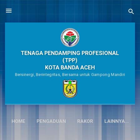
Langsung ke konten utama
TENAGA PENDAMPING PROFESIONAL
(TPP)
KOTA BANDA ACEH
Bersinergi, Berintegritas, Bersama untuk Gampong Mandiri
HOME
PENGADUAN
RAKOR
LAINNYA…