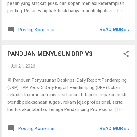
pesan yang singkat, jelas, dan sopan menjadi keterampilan
dihadiri oleh unsur Kementerian Lingkungan
penting. Pesan yang baik tidak hanya mudah dipahami, tetapi
Hidup, Pemerintah Kota Banda Aceh,
juga menghemat waktu, mengurangi kesalahpahaman, dan
pemerintah kecamatan, Pemerintah
mencerminkan profesionalisme pengirimnya. Mengapa
Gampong Kota Baru, OPD terkait, akademisi,
READ MORE »
Posting Komentar
Pesan Pendek Harus Berkualitas? Setiap hari seseorang
serta berbagai unsur masyarakat yang
menerima puluhan bahkan ratusan pesan. Apabila isi pesan
selama ini berperan aktif dalam pelaksanaan
terlalu panjang atau tidak memiliki tujuan yang jelas,
aksi adaptasi dan mitigasi perubahan iklim...
PANDUAN MENYUSUN DRP V3
kemungkinan besar penerima akan melewatkan informasi
penting. Sebaliknya, pesan yang ringkas dan terstruktur lebih
-
Juli 21, 2026
cepat dipahami serta lebih mudah mendapatkan respons.
Manfaat Menghemat waktu pembaca. Mengurangi salah
📘 Panduan Penyusunan Deskripsi Daily Report Pendamping
tafsir. Terlihat profesional. Mempercepat pengambilan
(DRP) TPP Versi 3 Daily Report Pendamping (DRP) bukan
keputusan. Meningkatkan efektivitas komunikasi. Prinsip
sekadar laporan administrasi harian, tetapi merupakan bukti
Dasar Jelas tujuan pesannya. Gunakan bahasa sederhana.
otentik pelaksanaan tugas , rekam jejak profesional, serta
Fokus pada inti info...
bentuk akuntabilitas Tenaga Pendamping Profesional (TPP)
dalam menjalankan amanah pendampingan desa. Oleh
karena itu, setiap deskripsi DRP harus mampu
READ MORE »
Posting Komentar
menggambarkan proses pendampingan, tujuan kegiatan,