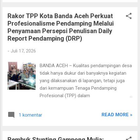
hasil yang dicapai, serta sesuai dengan tugas dan fungsi
masing-masing jenjang jabatan . Melalui panduan ini,
Rakor TPP Kota Banda Aceh Perkuat
diharapkan seluruh TAPM, Pendamping Desa (PD), dan
Profesionalisme Pendamping Melalui
Pendamping Lokal Desa (PLD) memiliki pemahaman yang
Penyamaan Persepsi Penulisan Daily
sama mengenai teknik penulisan DRP yang benar sesuai
Report Pendamping (DRP)
regulasi terbaru, menggunakan kata kerja operasional yang
tepat, serta mampu menyusun laporan yang informatif,
-
Juli 17, 2026
sistematis, dan profesional. 📖 Cara Membaca ➡️ Gunakan
tombol Next (>) dan Previous ( pada slide untuk berpindah
BANDA ACEH – Kualitas pendampingan desa
halaman. ➡️ Bacalah seluruh materi secara berurutan ag...
tidak hanya diukur dari banyaknya kegiatan
yang dilaksanakan di lapangan, tetapi juga
dari kemampuan Tenaga Pendamping
Profesional (TPP) dalam
mendokumentasikan setiap proses
pendampingan secara benar, terukur, dan
READ MORE »
1 komentar
dapat dipertanggungjawabkan. Kesadaran
inilah yang menjadi dasar pelaksanaan Rapat
Koordinasi (Rakor) TPP Kota Banda Aceh
Rembuk Stunting Gampong Mulia: