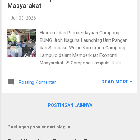
Masyarakat
Stunting/Pra Musyawarah Desa Tahun 2026 .
Forum ini menjadi momentum penting bagi
-
Juli 03, 2026
seluruh pemangku kepentingan untuk
menyatukan komitmen, memperkuat
Ekonomi dan Pemberdayaan Gampong
validitas data, serta menyusun usulan
BUMG Jroh Naguna Launching Unit Pangan
program prioritas yang akan diakomodir
dan Sembako Wujud Komitmen Gampong
dalam Rencana Kerja Pemerintah Gampong
Lampulo dalam Memperkuat Ekonomi
(RKPG) Tahun 2027. Kegiatan yang
Masyarakat 📍 Gampong Lampulo, Kuta
berlangsung di Aula Komplek Masjid Al-
Alam | 📅 2 Juli 2026 Lampulo – Pemerintah
Anshar ini dihadiri oleh pemerintah gampong,
Gampong Lampulo, Kecamatan Kuta Alam,
PKK, Puskesmas Kuta Alam, Kader
READ MORE »
Posting Komentar
Kota Banda Aceh, secara resmi meluncurkan
Posyandu, Kader Pembangunan Manusia
Unit Pangan dan Sembako BUMG Jroh
(KPM...
Naguna . Kehadiran unit usaha baru tersebut
POSTINGAN LAINNYA
menjadi salah satu langkah strategis
Pemerintah Gampong Lampulo dalam
memperkuat kemandirian ekonomi gampong
Postingan populer dari blog ini
melalui pengembangan Badan Usaha Milik
Gampong atau BUMG. Kegiatan launching