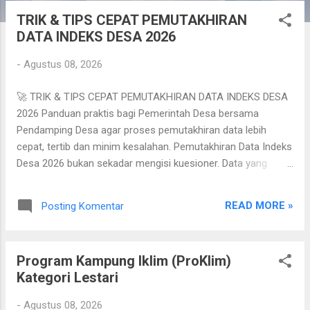
TRIK & TIPS CEPAT PEMUTAKHIRAN
P
DATA INDEKS DESA 2026
o
s
-
Agustus 08, 2026
t
i
🚀 TRIK & TIPS CEPAT PEMUTAKHIRAN DATA INDEKS DESA
n
2026 Panduan praktis bagi Pemerintah Desa bersama
g
Pendamping Desa agar proses pemutakhiran data lebih
a
cepat, tertib dan minim kesalahan. Pemutakhiran Data Indeks
Desa 2026 bukan sekadar mengisi kuesioner. Data yang
n
diinput harus menggambarkan kondisi riil desa, karena
kualitas data akan memengaruhi gambaran perkembangan
READ MORE »
Posting Komentar
dan pembangunan desa. Karena itu, kuncinya bukan bekerja
terburu-buru, tetapi menyiapkan data, memahami alur,
mengisi dengan teliti, lalu melakukan pengecekan sebelum
Program Kampung Iklim (ProKlim)
diunggah. 💡 Prinsip sederhana: Siapkan data → Isi template
Kategori Lestari
→ Cek → Unggah → Proses → Unduh → Cermati → Unggah
kembali. 📌 ALUR PEMUTAKHIRAN DATA Berdasarkan alur
-
Agustus 08, 2026