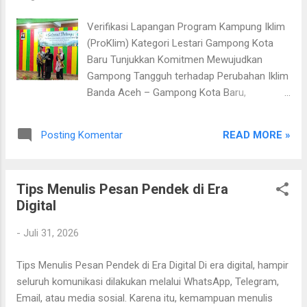
pada infografis, proses pemutakhiran dapat dipahami melalui
7 langkah utama : ⬇️ Unduh Template Unduh template yang
Verifikasi Lapangan Program Kampung Iklim
dibutuhkan mela...
(ProKlim) Kategori Lestari Gampong Kota
Baru Tunjukkan Komitmen Mewujudkan
Gampong Tangguh terhadap Perubahan Iklim
Banda Aceh – Gampong Kota Baru,
Kecamatan Kuta Alam, Kota Banda Aceh
menerima kunjungan Tim Verifikasi
READ MORE »
Posting Komentar
Lapangan Program Kampung Iklim (ProKlim)
Kategori Lestari dari Kementerian
Lingkungan Hidup (KLH) Republik Indonesia.
Tips Menulis Pesan Pendek di Era
Kegiatan ini menjadi tahapan penting dalam
Digital
proses penilaian nasional guna menentukan
kelayakan Gampong Kota Baru meraih
-
Juli 31, 2026
predikat ProKlim Kategori Lestari Tahun 2026
. Wali Kota Banda Aceh memberikan
Tips Menulis Pesan Pendek di Era Digital Di era digital, hampir
sambutan sekaligus membuka kegiatan
seluruh komunikasi dilakukan melalui WhatsApp, Telegram,
Verifikasi Lapangan Program Kampung Iklim
Email, atau media sosial. Karena itu, kemampuan menulis
(ProKlim) Kategori Lestari. Kegiatan verifikasi