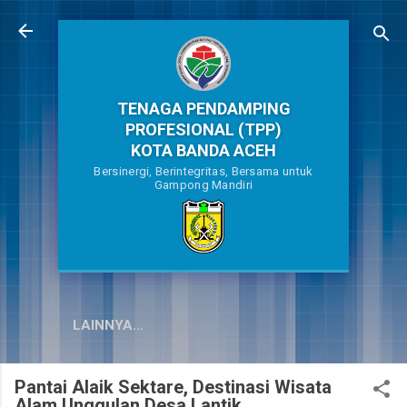
Langsung ke konten utama
TENAGA PENDAMPING
PROFESIONAL (TPP)
KOTA BANDA ACEH
Bersinergi, Berintegritas, Bersama untuk
Gampong Mandiri
LAINNYA…
Pantai Alaik Sektare, Destinasi Wisata
Alam Unggulan Desa Lantik