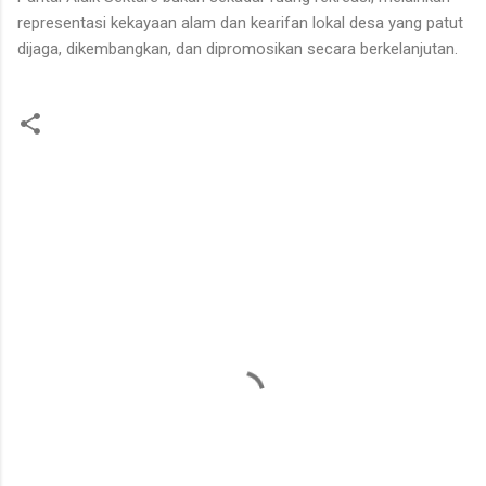
representasi kekayaan alam dan kearifan lokal desa yang patut
dijaga, dikembangkan, dan dipromosikan secara berkelanjutan.
K
o
m
e
n
t
a
r